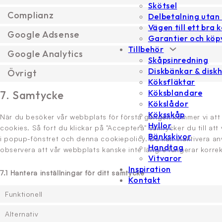
Skötsel
Complianz
Delbetalning utan
Vägen till ett bra 
Google Adsense
Garantier och köpv
Tillbehör
Google Analytics
Skåpsinredning
Diskbänkar & disk
Övrigt
Köksfläktar
Köksblandare
7. Samtycke
Kökslådor
Köksskåp
När du besöker vår webbplats för första gången kommer vi att 
Hyllor
cookies. Så fort du klickar på "Acceptera" samtycker du till att
Bänkskivor
i popup-fönstret och denna cookiepolicy. Du kan inaktivera a
Handtag
observera att vår webbplats kanske inte längre fungerar korrek
Vitvaror
Inspiration
7.1 Hantera inställningar för ditt samtycke
Kontakt
Funktionell
Alternativ