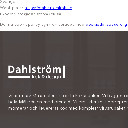
Sverige
Webbplats:
https://dahlstromkok.se
E-post:
info@
dahlstromkok.se
Denna cookiepolicy synkroniserades med
cookiedatabase.org
Vi är en av Mälardalens största köksbutiker. Vi bygger o
hela Mälardalen med omnejd. Vi erbjuder totalentreprena
monterat och levererat kök med komplett vitvarupaket m