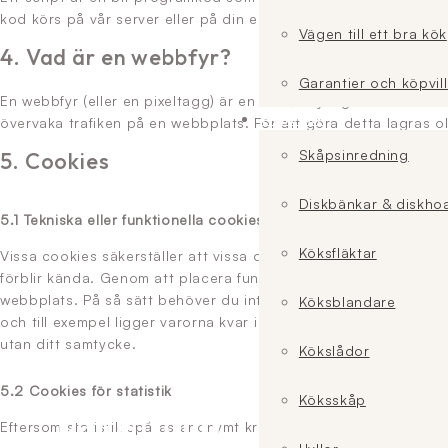
kod körs på vår server eller på din enhet.
Vägen till ett bra kök
4. Vad är en webbfyr?
Garantier och köpvil
En webbfyr (eller en pixeltagg) är en liten, osynlig bit text ell
Tillbehör
övervaka trafiken på en webbplats. För att göra detta lagras o
Skåpsinredning
5. Cookies
Diskbänkar & diskho
5.1 Tekniska eller funktionella cookies
Köksfläktar
Vissa cookies säkerställer att vissa delar av webbplatsen fung
förblir kända. Genom att placera funktionella cookies gör vi de
webbplats. På så sätt behöver du inte upprepade gånger ange
Köksblandare
och till exempel ligger varorna kvar i din varukorg tills du har
utan ditt samtycke.
Kökslådor
5.2 Cookies för statistik
Köksskåp
Eftersom statistik spåras anonymt krävs ingen tillåtelse för att 