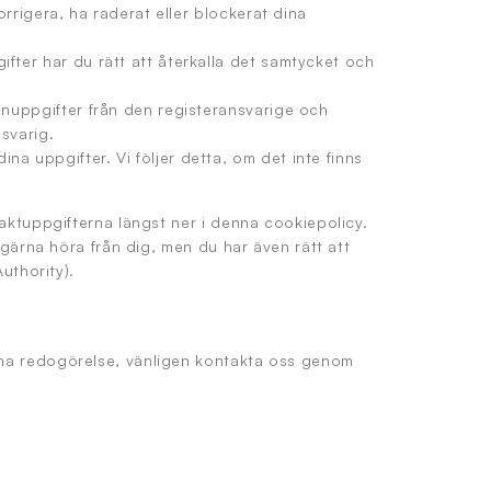
korrigera, ha raderat eller blockerat dina
ifter har du rätt att återkalla det samtycket och
sonuppgifter från den registeransvarige och
nsvarig.
na uppgifter. Vi följer detta, om det inte finns
taktuppgifterna längst ner i denna cookiepolicy.
 gärna höra från dig, men du har även rätt att
uthority).
nna redogörelse, vänligen kontakta oss genom