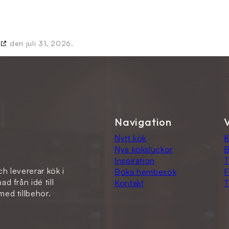
den juli 31, 2026.
Navigation
Nytt kök
K
Nya köksluckor
Inspiration
T
ch levererar kök i
Boka hembesök
F
d från idé till
Kontakt
T
ed tillbehör.