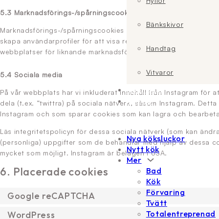
Hyllor
5.3 Marknadsförings-/spårningscookies
Bänkskivor
Marknadsförings-/spårningscookies är cookies eller någon anna
skapa användarprofiler för att visa reklam eller för att spåra 
Handtag
webbplatser för liknande marknadsföringsändamål.
Vitvaror
5.4 Sociala media
Inspiration
På vår webbplats har vi inkluderat innehåll från Instagram för att
Kontakt
dela (t.ex. ”twittra) på sociala nätverk, såsom Instagram. Dett
Instagram och som sparar cookies som kan lagra och bearbeta 
Läs integritetspolicyn för dessa sociala nätverk (som kan ändr
Nya köksluckor
(personliga) uppgifter som de behandlar med hjälp av dessa 
Nytt kök
mycket som möjligt. Instagram är belägen i USA.
Mer
6. Placerade cookies
Bad
Kök
Förvaring
Google reCAPTCHA
Tvätt
Totalentreprenad
WordPress