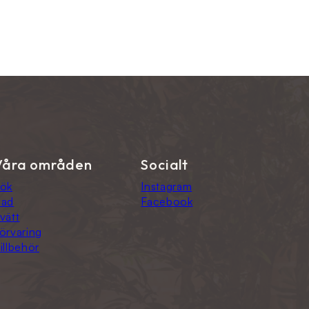
Våra områden
Socialt
ök
Instagram
Bad
Facebook
vätt
örvaring
illbehör