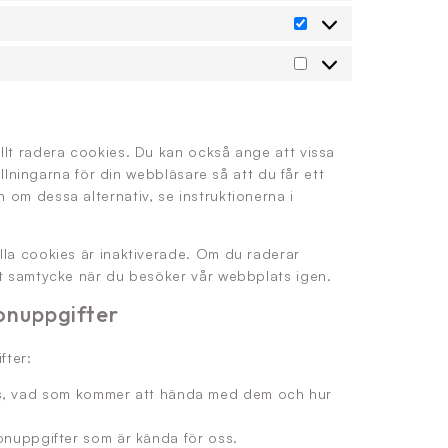
Statistik
Marknadsföring
llt radera cookies. Du kan också ange att vissa
ällningarna för din webbläsare så att du får ett
om dessa alternativ, se instruktionerna i
lla cookies är inaktiverade. Om du raderar
tt samtycke när du besöker vår webbplats igen.
onuppgifter
fter:
övs, vad som kommer att hända med dem och hur
ersonuppgifter som är kända för oss.