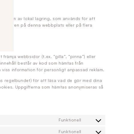
n form av lokal lagring, som används för att
användaren på denna webbplats eller på flera
 främja webbsidor (t.ex. ”gilla”, ”pinna”) eller
a innehåll består av kod som hämtas från
viss information för personligt anpassad reklam.
as regelbundet) för att läsa vad de gör med dina
cookies. Uppgifterna som hämtas anonymiseras så
Funktionell
Consent to service g
Funktionell