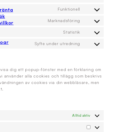
Consent to service w
Funktionell
 ränta
Consent to service co
kök
Marknadsföring
illkor
Consent to service g
Statistik
Consent to service go
hoar
Syfte under utredning
Consent to service Öv
visa dig ett popup-fönster med en förklaring om
 vi använder alla cookies och tillägg som beskrivs
nvändningen av cookies via din webbläsare, men
t.
Alltid aktiv
Alternativ