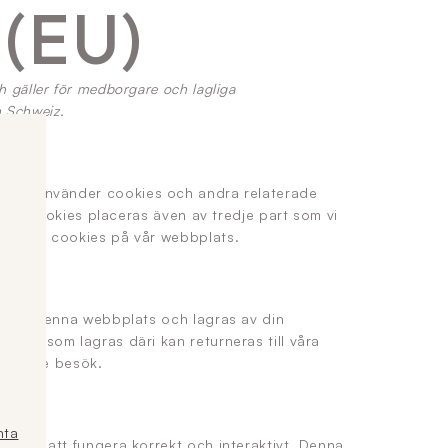
 (EU)
 gäller för medborgare och lagliga
 Schweiz.
sen") använder cookies och andra relaterade
ies"). Cookies placeras även av tredje part som vi
ngen av cookies på vår webbplats.
dor på denna webbplats och lagras av din
ionen som lagras däri kan returneras till våra
rföljande besök.
nta
bplats att fungera korrekt och interaktivt. Denna