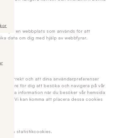
lkor
er bild på en webbplats som används för att
lika data om dig med hjälp av webbfyrar.
ar
erar korrekt och att dina användarpreferenser
t enklare för dig att besöka och navigera på vår
 samma information när du besöker vår hemsida
 betalat. Vi kan komma att placera dessa cookies
placera statistikcookies.