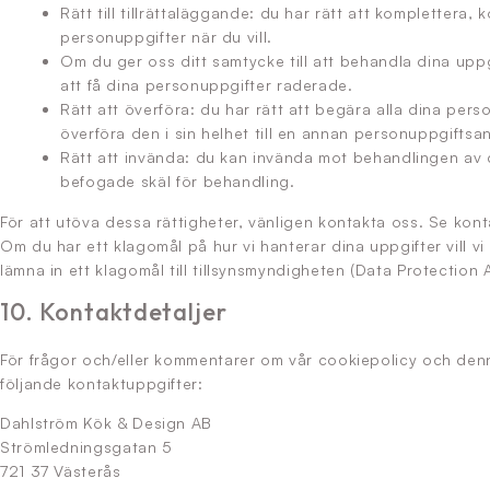
Rätt till tillrättaläggande: du har rätt att komplettera, 
personuppgifter när du vill.
Om du ger oss ditt samtycke till att behandla dina uppg
att få dina personuppgifter raderade.
Rätt att överföra: du har rätt att begära alla dina per
överföra den i sin helhet till en annan personuppgiftsa
Rätt att invända: du kan invända mot behandlingen av di
befogade skäl för behandling.
För att utöva dessa rättigheter, vänligen kontakta oss. Se kon
Om du har ett klagomål på hur vi hanterar dina uppgifter vill vi
lämna in ett klagomål till tillsynsmyndigheten (Data Protection A
10. Kontaktdetaljer
För frågor och/eller kommentarer om vår cookiepolicy och de
följande kontaktuppgifter:
Dahlström Kök & Design AB
Strömledningsgatan 5
721 37 Västerås