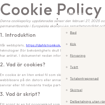
Cookie Policy
Hoppa till huvudinnehåll
Hoppa till sidfot
Nya köksluckor
Nytt kök
Denna cookiepolicy uppdaterades senast den februari 27, 2025 och
Mer
permanentboende i Europeiska ekonomiska samarbetsområdet och
Bad
1. Introduktion
Kök
Vår webbplats,
https://dahlstromkok.se
(hädanefter: "webbplat
teknologier (för bekvämlighets skull kallas all teknik för "cook
har anlitat. I dokumentet nedan informerar vi dig om användni
Förvaring
2. Vad är cookies?
Tvätt
En cookie är en liten enkel fil som skickas tillsammans med si
Totalentreprenad
webbläsare på din dators eller annan enhets hårddisk. Informat
servrar eller till relevanta tredje parters servrar under ett efte
Skötsel
3. Vad är skript?
Delbetalning utan rä
Ett script är en bit programkod som används för att få vår web