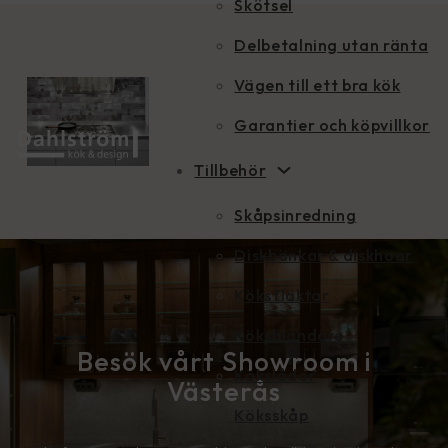
Skötsel
Delbetalning utan ränta
Vägen till ett bra kök
Garantier och köpvillkor
Tillbehör
Skåpsinredning
Diskbänkar & diskhoar
Köksfläktar
Köksblandare
Besök vårt Showroom i
Kökslådor
Västerås
Köksskåp