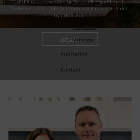
I vårt stora showroom hittar du all inspiration du
Hyllor
behöver för att hitta rätt och börja resan mot ditt
Bänkskivor
nya drömkök.
Handtag
Hitta hit
Vitvaror
Inspiration
Kontakt