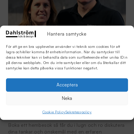
Hantera samtycke
För att ge en bra upplevelse använder vi teknik som cookies för att
lagra och/eller komma åt enhetsinformation. När du samtycker till
dessa tekniker kan vi behandla data som surfbeteende eller unika ID:n
på denna webbplats. Om du inte samtycker eller om du återkallar ditt
samtycke kan detta påverka vissa funktioner negativt.
Acceptera
Boka hembesök - Guld
Neka
värt!
Cookie Policy
Sekretesspolicy
Boka ett hembesök så får du i lugn och ro diskutera
dina tankar och önskemål med en erfaren