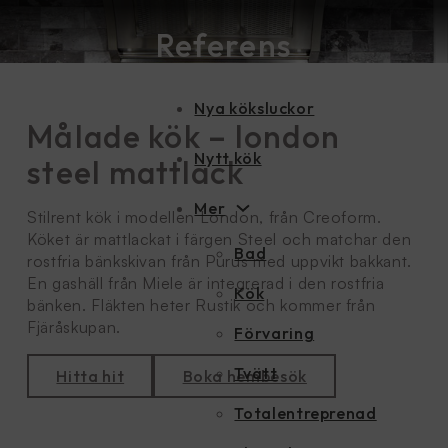
Hoppa till huvudinnehåll
Hoppa till sidfot
Referens
Nya köksluckor
Målade kök – london
Nytt kök
steel mattlack
Mer
Stilrent kök i modellen London, från Creoform.
Köket är mattlackat i färgen Steel och matchar den
Bad
rostfria bänkskivan från Purus med uppvikt bakkant.
En gashäll från Miele är integrerad i den rostfria
Kök
bänken. Fläkten heter Rustik och kommer från
Fjäråskupan.
Förvaring
Tvätt
Hitta hit
Boka hembesök
Totalentreprenad